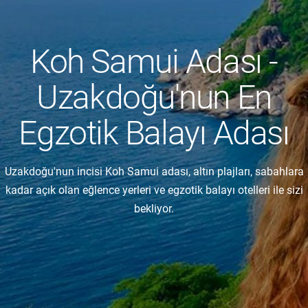
Koh Samui Adası -
Uzakdoğu'nun En
Egzotik Balayı Adası
Uzakdoğu'nun incisi Koh Samui adası, altın plajları, sabahlara
kadar açık olan eğlence yerleri ve egzotik balayı otelleri ile sizi
bekliyor.